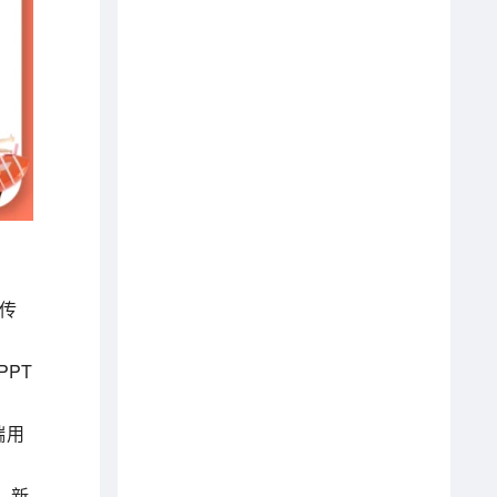
传
PPT
端用
、新