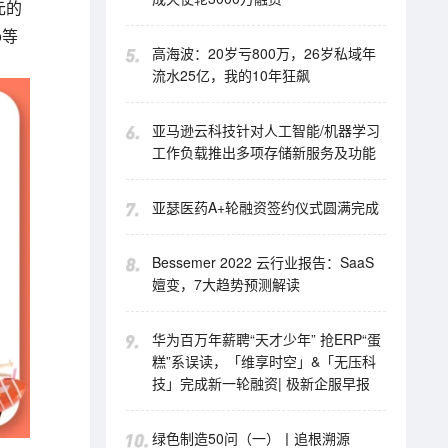
元的
o等
高海波：20岁亏800万，26岁私域年
流水25亿，我的10年狂飙
亚马逊云科技针对人工智能/机器学习
工作负载推出多项存储新服务及功能
亚瑟医药A+轮融资签约仪式圆满完成
Bessemer 2022 云行业报告：SaaS
嬗变，7大趋势预测解读
华为百万年薪聘“天才少年” 抢ERP“蛋
糕”系误读，「维享时空」&「无压科
技」完成新一轮融资| 极新企服早报
绿色制造50问（一）丨追根溯源