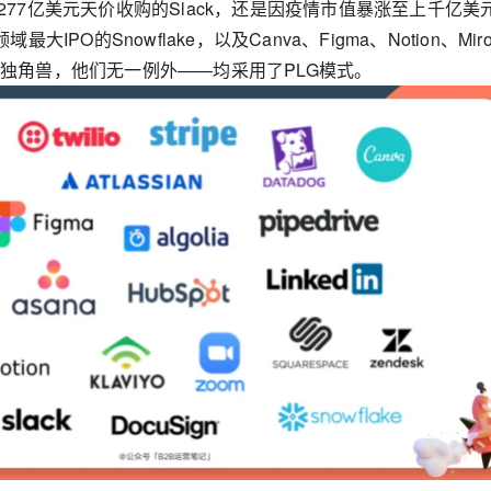
ce以277亿美元天价收购的Slack，还是因疫情市值暴涨至上千亿美
大IPO的Snowflake，以及Canva、Figma、Notion、Mir
独角兽，他们无一例外——均采用了PLG模式。