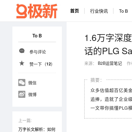
首页
行业快讯
To B
1.6万字
To B
话的PLG Sa
参与评论
来源：
B2B运营笔记
作
(
12
)
赞一下
微信
众多估值超百亿美金
微博
追捧，造就了企业级
一文带你搞懂PLG
上一篇:
万字长文解析：如何