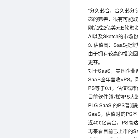
“分久必合，合久必分”
态的完善，很有可能
刚完成2亿美元E轮融资的
AI以及Sketch的市场
3. 估值高：SaaS
由于拥有较高的投资回报
更甚。
对于SaaS，美国企
SaaS全年营收×PS
PS等于0.1，估值或
目前软件领域的PS大致遵
PLG SaaS 的PS普遍
SaaS，估值时的PS
近400亿美金，PS高达
再来看目前已上市的Sa