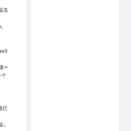
品生
p、
aS
值＝
一个
值已
企业，