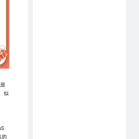
就是
，似
aS
S的