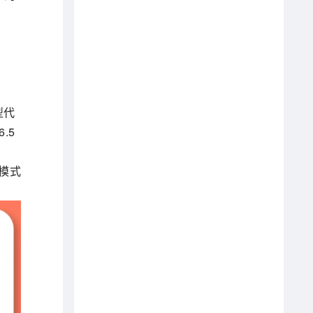
型代
.5
他模式