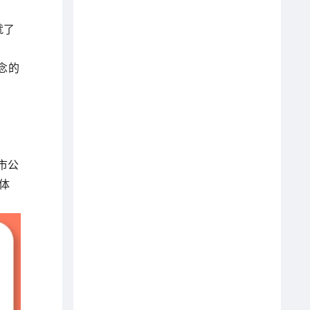
就了
念的
上市公
体