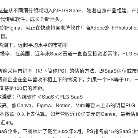
这些从不同细分领域切入的PLG SaaS，随着自身产品组建、产
取代传统软件，成长为新巨头。
Figma，就正在快速抢食老牌软件厂商Adobe旗下Photosho
份额。
投资热潮下，远超平均水平的市销率
率，在美国，近年来SaaS赛道一直备受投资者青睐，PLG Sa
业普遍采用市销率（以下简称PS）的估值方法，即SaaS估值或市
。两家企业在全年营收不相上下的情况下，如果一个PS等于10，
市值将是100倍的差距。
循：传统软件＜SaaS＜PLG SaaS
较高，像Canva、Figma、Notion、Miro等暂未上市的明星PLG
基本按照10以上去估算。如年营收近10亿美元的Canva，最新估
近40。
aS企业，下图统计了截至2022年3月，PS排名前15的SaaS