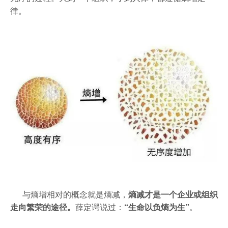
律。
与熵增相对的概念就是熵减，
熵减才是一个企业或组织
走向繁荣的途径。
薛定谔说过：
“生命以负熵为生”
。