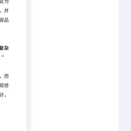
变为
率，并
内容品
复杂
”
，而
频修
好，