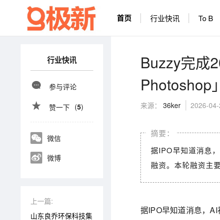
首页
行业快讯
To B
Buzzy完
行业快讯
Photos
参与评论
来源：
36ker
2026-04-
(
5
)
赞一下
微信
据IPO早知道消息，
微博
融资。本轮融资主要
上一篇:
据IPO早知道消息，A
山东良乔环保科技集