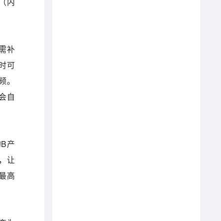
r（内
无需补
时可
频。
会自
的B产
，让
率最高