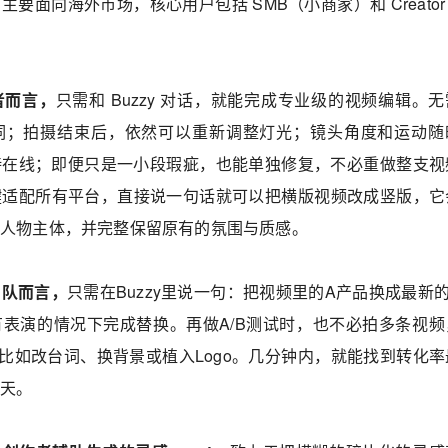
 主要面向海外市场，核心用户包括 SMB（小商家）和 Creato
者而言，
只需和 Buzzy 对话，就能完成专业级的视频编辑。
词；拍摄结束后，依然可以重新调整灯光；镜头角度和运动随
持在线；即便只是一小段瑕疵，也能单独修复，不必重做整支视
能一键适配所有平台，直接说一句话就可以把横版视频改成竖版，它
持人物主体，并完整保留原有的氛围与质感。
团队而言，
只需在Buzzy里说一句：把视频里的A产品换成最新
表演的情况下完成替换。再做A/B测试时，也不必拍多条视频
本，比如改台词、换背景或植入Logo。几分钟内，就能找到转化
几天。