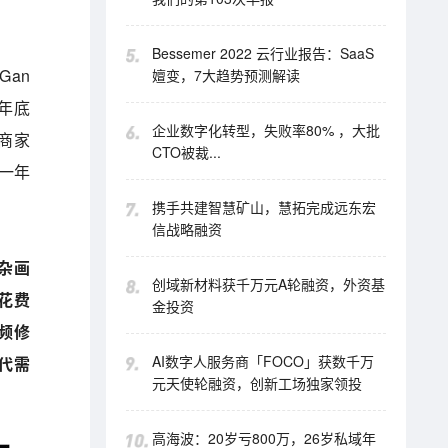
Bessemer 2022 云行业报告：SaaS
Gan
嬗变，7大趋势预测解读
年底
企业数字化转型，失败率80% ，大批
小商家
CTO被裁...
的一年
携手共建智慧矿山，慧拓完成远东宏
信战略融资
复杂画
创域新材料获千万元A轮融资，外资基
花费
金投资
频修
AI数字人服务商「FOCO」获数千万
代需
元天使轮融资，创新工场独家领投
高海波：20岁亏800万，26岁私域年