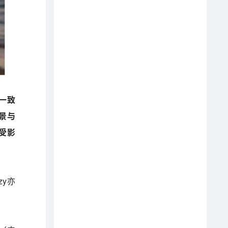
一致
景与
受影
zy亦