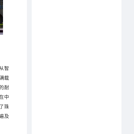
。从智
e满载
里的耐
在中
了珠
迹遍及