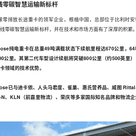
干线零碳智慧运输新标杆
作为全球零排放长途重卡的领军企业，根植中国，总部位于比利时安
干线零碳智慧运输新标杆，并在技术和市场方面有了深厚的积累
rose纯电重卡在总重49吨满载状态下续航里程达670公里，6
00公里。其第二代车型设计续航将突破800公里（约500英里
重卡领域的技术优势。
rose已与迪卡侬、人头马君度、雀巢、惠氏营养品、威图 Ritta
K+N、KLN（前嘉里物流）、荣庆等多家国际知名品牌和物流企