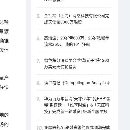
金社福（上海）网络科技有限公司完
动总额
成天使轮3000万融资
苇渡
高海波：20岁亏800万，26岁私域年
工商银
流水25亿，我的10年狂飙
资体
绿色积分消费平台“种草元子”获1200
万美元天使轮投资
量产
读书笔记《Competing on Analytics》
+快
华为百万年薪聘“天才少年” 抢ERP“蛋
糕”系误读，「维享时空」&「无压科
技」完成新一轮融资| 极新企服早报
等地的
市场的
亚瑟医药A+轮融资签约仪式圆满完成