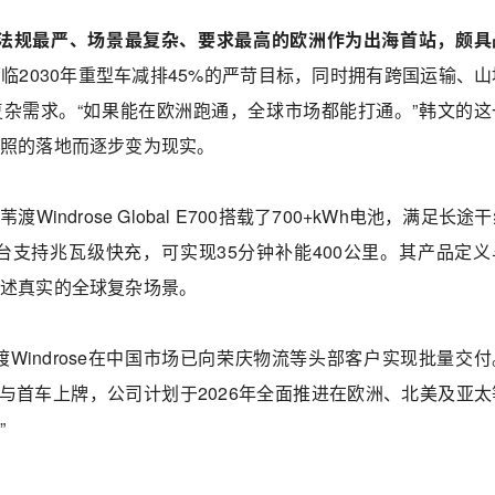
选择将法规最严、场景最复杂、要求最高的欧洲作为出海首站，颇具
临2030年重型车减排45%的严苛目标，同时拥有跨国运输、山
杂需求。“如果能在欧洲跑通，全球市场都能打通。”韩文的这
牌照的落地而逐步变为现实。
indrose Global E700搭载了700+kWh电池，满足长途
平台支持兆瓦级快充，可实现35分钟补能400公里。其产品定义
上述真实的全球复杂场景。
渡Windrose在中国市场已向荣庆物流等头部客户实现批量交
过与首车上牌，公司计划于2026年全面推进在欧洲、北美及亚太
”