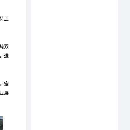
特卫
。
4吨双
），进
l、宏
业展