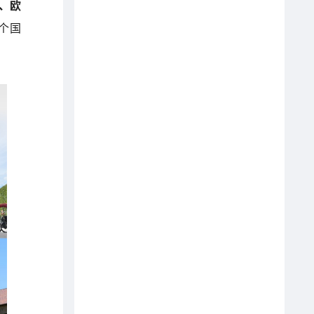
、欧
4个国