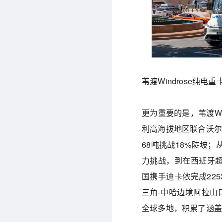
苇渡Windrose纯电
更为重要的是，苇渡W
利高海拔地区联合沃尔玛
68吨挑战18%陡坡；
力挑战，到在西班牙超
国携手迪卡侬完成22
三角-中哈边境阿拉山口
全球多地，积累了涵