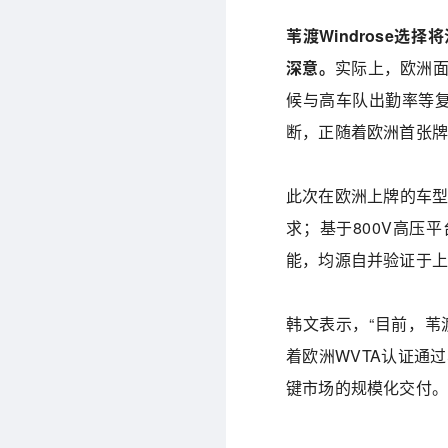
苇渡Windrose
深意。
实际上，欧洲面
候与高车队出勤率等复
断，正随着欧洲首张
此次在欧洲上牌的车型苇渡W
求；基于800V高压
能，均源自并验证于
韩文表示，“目前，苇
着欧洲WVTA认证通
键市场的规模化交付。