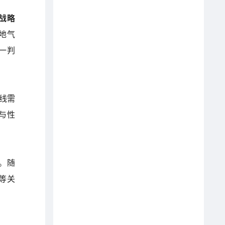
战略
地气
一判
干线需
与性
付。随
等关