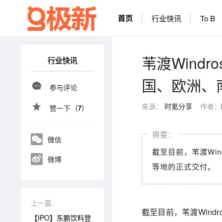
首页
行业快讯
To B
苇渡Wind
行业快讯
国、欧洲、
参与评论
来源：
时氪分享
作者：
(
7
)
赞一下
微信
截至目前，苇渡Wi
微博
等地的正式交付。
上一篇:
截至目前，苇渡Wind
【IPO】东鹏饮料登