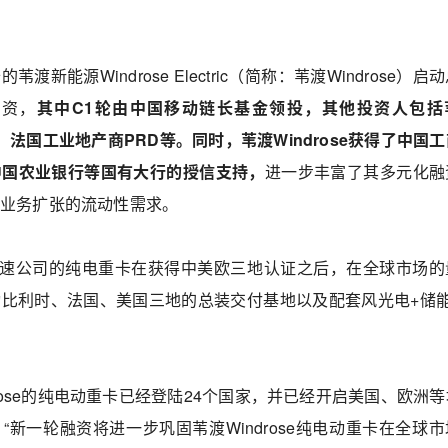
新能源Windrose Electric（简称：苇渡Windrose）启
融资，
其中C1轮由中国移动链长基金领投，其他投资人包括
韩文、法国工业地产商PRD等。同时，苇渡Windrose获得了中国
中国农业银行等国有大行的授信支持，
进一步丰富了其多元化融
和业务扩张的流动性需求。
加速公司的纯电重卡在获得中美欧三地认证之后，在全球市场的
比利时、法国、美国三地的总装交付基地以及配套风光电+储能
rose的纯电动重卡已经登陆24个国家，并已经开启美国、欧洲
“新一轮融资将进一步巩固苇渡Windrose纯电动重卡在全球