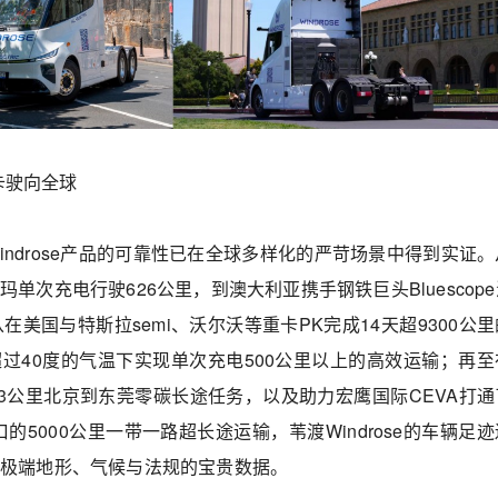
重卡驶向全球
indrose产品的可靠性已在全球多样化的严苛场景中得到实证
单次充电行驶626公里，到澳大利亚携手钢铁巨头Bluescop
从在美国与特斯拉semi、沃尔沃等重卡PK完成14天超9300公
过40度的气温下实现单次充电500公里以上的高效运输；再至
53公里北京到东莞零碳长途任务，以及助力宏鹰国际CEVA打通
的5000公里一带一路超长途运输，苇渡Windrose的车辆足
盖极端地形、气候与法规的宝贵数据。