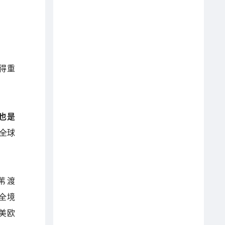
获得重
也是
、全球
苇渡
盟全境
中美欧