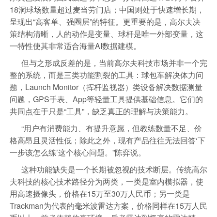
18洞球场数量超过麦当劳门店；中国则处于快速增长期，
呈现出“高客单、强圈层”的特征。更重要的是，高尔夫决
策结构清晰，人的动作是变量、球杆是唯一外部变量，这
一特性使其非常适合海量AI数据建模。
但与之形成反差的是，当前高尔夫科技市场并非一个完
整的系统，而是三类功能割裂的工具：球包车解决体力问
题，Launch Monitor（挥杆监视器）类设备解决数据测量
问题，GPS手表、App等轻量工具提供基础信息。它们的
共同点在于只是“工具”，缺乏真正的理解与决策能力。
“用户有消费能力、有提升意愿，但教练数量不足、价
格高昂且灵活性低；除此之外，现有产品往往无法回答‘下
一步该怎么练’这个核心问题。”陈弈说。
这种功能缺失是一个长期被忽视的技术断层。传统高尔
夫科技的核心技术路径分为两类，一类是室内模拟器，使
用高速摄像头，价格在15万至30万人民币；另一类是
Trackman为代表的毫米波雷达方案，价格同样在15万人民