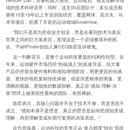
GRASP Lab，具备机器人感知、运动规划、视觉理解等领
域的技术科研背景；同时，这支00后团队中，多位成员都
拥有10至15年以上专业训练经历，覆盖网球、高尔夫、马
术等项目，积累了丰富的运动领域KnowHow。
“我们不是因为想创业才创业，而是在看到技术与真实
世界之间的巨大落差后，发现这是一个必须被填补的机
会。”PathFinder创始人兼CEO陈弈告诉硬氪。
这一判断背后，是整个运动科技赛道的结构性转型。近
年来，运动硬件市场历经“热钱涌入”的急速升温，但大量
产品仍停留在硬件堆料和感知增强阶段，用更便宜的传感
器、更快的电机复制传统体验，或提供更精准的测速、更
清晰的视频、更细致的数据拆解。真正在“感知-理解-决
策”闭环上做系统性重构的团队，依然稀缺。
陈弈表示，其核心问题并不在于技术不够，而是系统不
成立。“感知本身不是壁垒，真正的壁垒是如何把感知变成
理解，再把理解变成长期可复用的决策系统。”
这也意味着，运动科技的竞争正从“单点精度”转向“系统